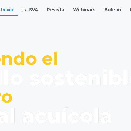
Inicio
La SVA
Revista
Webinars
Boletín
ndo el
llo sostenibl
ro
al acuícola