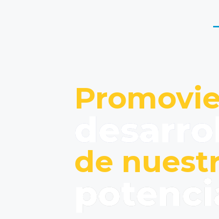
Promovie
desarro
de nuest
potenci