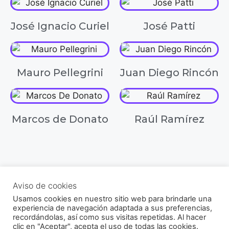
José Ignacio Curiel
José Patti
Mauro Pellegrini
Juan Diego Rincón
Marcos de Donato
Raúl Ramírez
© 2021 - 2026 Sociedad Venezolana de Acuicultura
Aviso de cookies
RIF: J-30356831-9
Usamos cookies en nuestro sitio web para brindarle una
Av. Universidad, Instituto de Zoología Agrícola, Facultad de
experiencia de navegación adaptada a sus preferencias,
Agronomía UCV, Sector El Limón, Maracay, Aragua, Venezuela.
recordándolas, así como sus visitas repetidas. Al hacer
clic en "Aceptar", acepta el uso de todas las cookies.