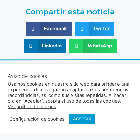
Compartir esta noticia
Facebook
Twitter
LinkedIn
WhatsApp
© 2021 - 2026 Sociedad Venezolana de Acuicultura
RIF: J-30356831-9
Aviso de cookies
Av. Universidad, Instituto de Zoología Agrícola, Facultad de
Usamos cookies en nuestro sitio web para brindarle una
Agronomía UCV, Sector El Limón, Maracay, Aragua, Venezuela.
experiencia de navegación adaptada a sus preferencias,
recordándolas, así como sus visitas repetidas. Al hacer
clic en "Aceptar", acepta el uso de todas las cookies.
Ver política de cookies
Política de cookies
Política de privacidad
Configuración de cookies
ACEPTAR
Síguenos