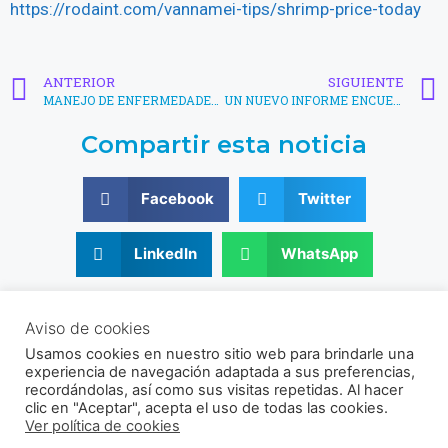
https://rodaint.com/vannamei-tips/shrimp-price-today
ANTERIOR
SIGUIENTE
MANEJO DE ENFERMEDADES EN CAMARONES: ASIA VERSUS LAS AMÉRICAS
UN NUEVO INFORME ENCUENTRA UNA BRECHA PELIGROSA EN LAS PRUEBAS DEL VIRUS DEL SÍNDROME DE LA MANCHA BLANCA
Compartir esta noticia
Facebook
Twitter
LinkedIn
WhatsApp
© 2021 - 2026 Sociedad Venezolana de Acuicultura
Aviso de cookies
RIF: J-30356831-9
Usamos cookies en nuestro sitio web para brindarle una
Av. Universidad, Instituto de Zoología Agrícola, Facultad de
experiencia de navegación adaptada a sus preferencias,
Agronomía UCV, Sector El Limón, Maracay, Aragua, Venezuela.
recordándolas, así como sus visitas repetidas. Al hacer
clic en "Aceptar", acepta el uso de todas las cookies.
Ver política de cookies