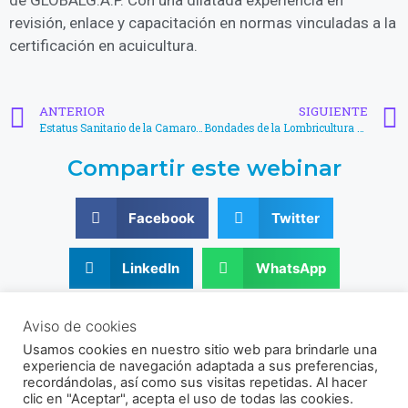
revisión, enlace y capacitación en normas vinculadas a la
certificación en acuicultura.
ANTERIOR
SIGUIENTE
Estatus Sanitario de la Camaronicultura en América Latina – Mario Aguirre
Bondades de la Lombricultura que pueden ser auxiliares de la Acuicultura – Martin Áñez
Compartir este webinar
Facebook
Twitter
LinkedIn
WhatsApp
© 2021 - 2026 Sociedad Venezolana de Acuicultura
Aviso de cookies
RIF: J-30356831-9
Usamos cookies en nuestro sitio web para brindarle una
Av. Universidad, Instituto de Zoología Agrícola, Facultad de
experiencia de navegación adaptada a sus preferencias,
Agronomía UCV, Sector El Limón, Maracay, Aragua, Venezuela.
recordándolas, así como sus visitas repetidas. Al hacer
clic en "Aceptar", acepta el uso de todas las cookies.