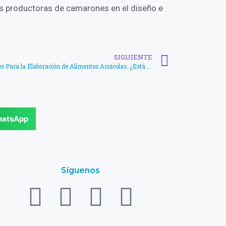
 productoras de camarones en el diseño e
SIGUIENTE
Revisión de Ingredientes no Tradicionales Para la Elaboración de Alimentos Acuícolas. ¿Está Ligado el Éxito de la Industria a Estos Desarrollos? – Claudio Paredes
atsApp
Síguenos