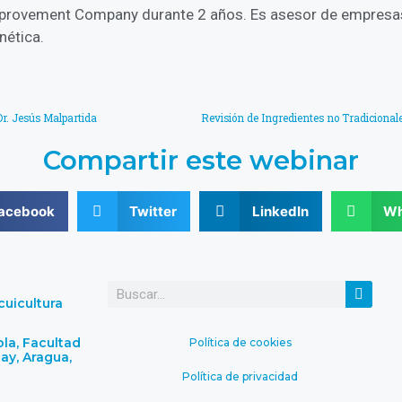
mprovement Company durante 2 años. Es asesor de empresas
ética.
 Dr. Jesús Malpartida
Compartir este webinar
acebook
Twitter
LinkedIn
Wh
uicultura
ola, Facultad
Política de cookies
ay, Aragua,
Política de privacidad