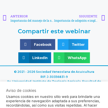
ANTERIOR
SIGUIENTE
Importancia del manejo de la salud intestinal en acuicultura, énfasis en ácidos orgánicos y extractos botánicos – Gerónimo Leonardi
Importancia de adopción e implementación de buenas prácticas acuícolas – Yarleska Jiménez
Compartir este webinar
Facebook
Twitter
LinkedIn
WhatsApp
© 2021 - 2026 Sociedad Venezolana de Acuicultura
RIF: J-30356831-9
Av. Universidad, Instituto de Zoología Agrícola, Facultad de
Agronomía UCV, Sector El Limón, Maracay, Aragua, Venezuela.
Aviso de cookies
Usamos cookies en nuestro sitio web para brindarle una
experiencia de navegación adaptada a sus preferencias,
recordándolas, así como sus visitas repetidas. Al hacer
Política de cookies
Política de privacidad