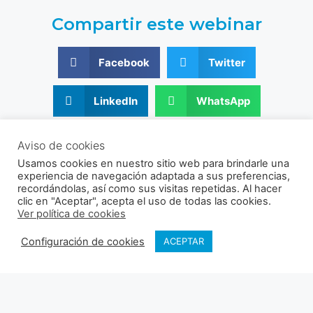
Compartir este webinar
Facebook
Twitter
LinkedIn
WhatsApp
© 2021 - 2026 Sociedad Venezolana de Acuicultura
Aviso de cookies
RIF: J-30356831-9
Usamos cookies en nuestro sitio web para brindarle una
Av. Universidad, Instituto de Zoología Agrícola, Facultad de
experiencia de navegación adaptada a sus preferencias,
Agronomía UCV, Sector El Limón, Maracay, Aragua, Venezuela.
recordándolas, así como sus visitas repetidas. Al hacer
clic en "Aceptar", acepta el uso de todas las cookies.
Ver política de cookies
Configuración de cookies
ACEPTAR
Política de cookies
Política de privacidad
Síguenos