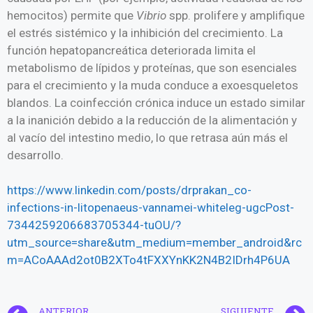
hemocitos) permite que
Vibrio
spp. prolifere y amplifique
el estrés sistémico y la inhibición del crecimiento. La
función hepatopancreática deteriorada limita el
metabolismo de lípidos y proteínas, que son esenciales
para el crecimiento y la muda conduce a exoesqueletos
blandos. La coinfección crónica induce un estado similar
a la inanición debido a la reducción de la alimentación y
al vacío del intestino medio, lo que retrasa aún más el
desarrollo.
https://www.linkedin.com/posts/drprakan_co-
infections-in-litopenaeus-vannamei-whiteleg-ugcPost-
7344259206683705344-tuOU/?
utm_source=share&utm_medium=member_android&rc
m=ACoAAAd2ot0B2XTo4tFXXYnKK2N4B2IDrh4P6UA
ANTERIOR
SIGUIENTE