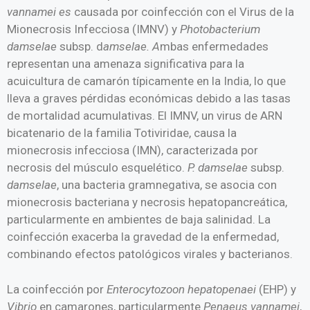
vannamei es
causada por coinfección con el Virus de la
Mionecrosis Infecciosa (IMNV) y
Photobacterium
damselae
subsp. d
amselae. A
mbas enfermedades
representan una amenaza significativa para la
acuicultura de camarón típicamente en la India, lo que
lleva a graves pérdidas económicas debido a las tasas
de mortalidad acumulativas. El IMNV, un virus de ARN
bicatenario de la familia Totiviridae, causa la
mionecrosis infecciosa (IMN), caracterizada por
necrosis del músculo esquelético.
P. damselae
subsp.
damselae
, una bacteria gramnegativa, se asocia con
mionecrosis bacteriana y necrosis hepatopancreática,
particularmente en ambientes de baja salinidad. La
coinfección exacerba la gravedad de la enfermedad,
combinando efectos patológicos virales y bacterianos.
La coinfección por
Enterocytozoon hepatopenaei
(EHP) y
Vibrio
en camarones, particularmente
Penaeus vannamei
,