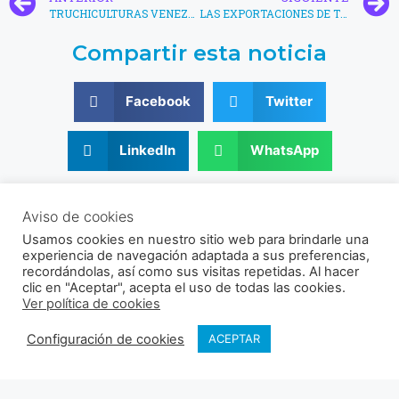
TRUCHICULTURAS VENEZOLANAS SERIAMENTE AFECTADA POR LAS LLUVIAS
LAS EXPORTACIONES DE TILAPIA DE BRASIL BAJO PRESIÓN POR NUEVO ARANCEL ESTADOUNIDENSE
Compartir esta noticia
Facebook
Twitter
LinkedIn
WhatsApp
© 2021 - 2026 Sociedad Venezolana de Acuicultura
Aviso de cookies
RIF: J-30356831-9
Usamos cookies en nuestro sitio web para brindarle una
Av. Universidad, Instituto de Zoología Agrícola, Facultad de
experiencia de navegación adaptada a sus preferencias,
Agronomía UCV, Sector El Limón, Maracay, Aragua, Venezuela.
recordándolas, así como sus visitas repetidas. Al hacer
clic en "Aceptar", acepta el uso de todas las cookies.
Ver política de cookies
Configuración de cookies
ACEPTAR
Política de cookies
Política de privacidad
Síguenos