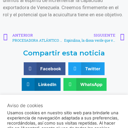
unimos al espíritu de incrementar la capacidad
exportadora de Venezuela. Creemos firmemente en el
rol y el potencial que la acuicultura tiene en ese objetivo.
ANTERIOR
SIGUIENTE
PROCESADORA ATLÁNTICO ALCANZÓ LA CERTIFICACIÓN IFS
Espirulina, la diosa verde que volvió para quedarse
Compartir esta noticia
Facebook
Twitter
LinkedIn
WhatsApp
© 2021 - 2026 Sociedad Venezolana de Acuicultura
Aviso de cookies
RIF: J-30356831-9
Usamos cookies en nuestro sitio web para brindarle una
Av. Universidad, Instituto de Zoología Agrícola, Facultad de
experiencia de navegación adaptada a sus preferencias,
Agronomía UCV, Sector El Limón, Maracay, Aragua, Venezuela.
recordándolas, así como sus visitas repetidas. Al hacer