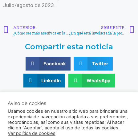
Julio/agosto de 2023.
ANTERIOR
SIGUIENTE
¿Cómo ser más asertivos en la selección de reproductores de peces nativos?
¿En qué está involucrada la producción de camarón? ¿Necesitamos volver a lo básico para pensar en el futuro?
Compartir esta noticia
Facebook
Twitter
LinkedIn
WhatsApp
© 2021 - 2026 Sociedad Venezolana de Acuicultura
Aviso de cookies
RIF: J-30356831-9
Usamos cookies en nuestro sitio web para brindarle una
Av. Universidad, Instituto de Zoología Agrícola, Facultad de
experiencia de navegación adaptada a sus preferencias,
Agronomía UCV, Sector El Limón, Maracay, Aragua, Venezuela.
recordándolas, así como sus visitas repetidas. Al hacer
clic en "Aceptar", acepta el uso de todas las cookies.
Ver política de cookies