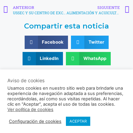
ANTERIOR
SIGUIENTE
USSEC Y SU CENTRO DE EXCELENCIA DE LA SOYA OFRECIERON CURSO DE FUNDAMENTOS ACUÍCOLAS A PRODUCTORES LATINOAMERICANOS
ALIMENTACIÓN Y ACUICULTURA INTELIGENTES: AUMENTANDO LA PRODUCCIÓN CAMARONES EN VIETNAM
Compartir esta noticia
Facebook
Twitter
LinkedIn
WhatsApp
© 2021 - 2026 Sociedad Venezolana de Acuicultura
Aviso de cookies
RIF: J-30356831-9
Usamos cookies en nuestro sitio web para brindarle una
Av. Universidad, Instituto de Zoología Agrícola, Facultad de
experiencia de navegación adaptada a sus preferencias,
Agronomía UCV, Sector El Limón, Maracay, Aragua, Venezuela.
recordándolas, así como sus visitas repetidas. Al hacer
clic en "Aceptar", acepta el uso de todas las cookies.
Ver política de cookies
Configuración de cookies
ACEPTAR
Política de cookies
Política de privacidad
Síguenos