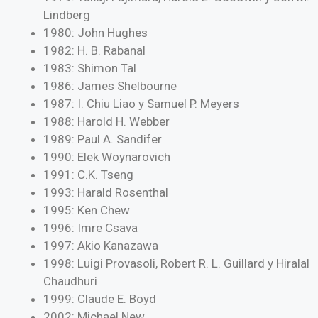
Lindberg
1980: John Hughes
1982: H. B. Rabanal
1983: Shimon Tal
1986: James Shelbourne
1987: I. Chiu Liao y Samuel P. Meyers
1988: Harold H. Webber
1989: Paul A. Sandifer
1990: Elek Woynarovich
1991: C.K. Tseng
1993: Harald Rosenthal
1995: Ken Chew
1996: Imre Csava
1997: Akio Kanazawa
1998: Luigi Provasoli, Robert R. L. Guillard y Hiralal
Chaudhuri
1999: Claude E. Boyd
2002: Michael New